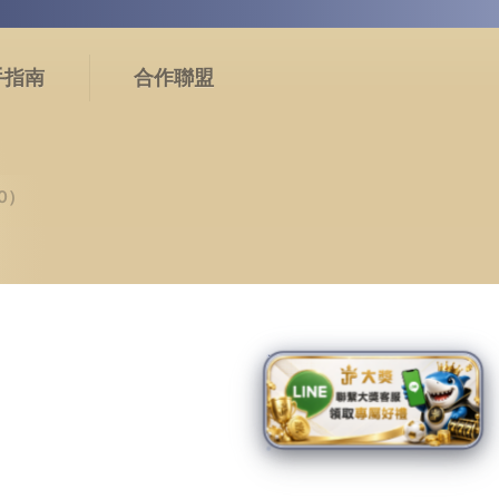
服，眾人見證誠信第一，
運彩單場
，天天反水、週末加碼回饋，