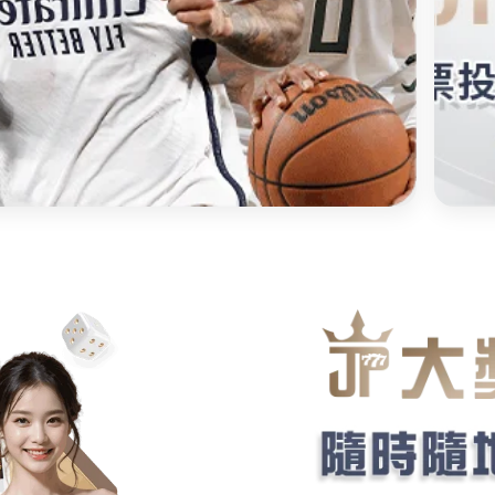
體驗，讓生活充滿樂趣