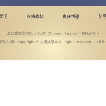
彩券
首頁，今年最夯的線上遊戲，運彩投注技巧與投注規則，簡單界面、親切客
有網就能到處下，睡前還能躺著下。