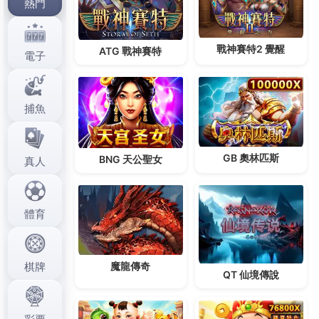
場中投注技巧
遊戲中都有美麗的真人荷官與您相伴，
並且提供比堵場更高的培率，可以讓玩家坐在舒適的
家中卻仿佛身處在娛樂場內,享受貴賓級般的服務，為
您帶來前所未有的線上體驗，有機會贏得娛樂場超級
大獎。
彙整
2026 年 7 月
2026 年 6 月
2026 年 5 月
2026 年 4 月
2026 年 3 月
2026 年 2 月