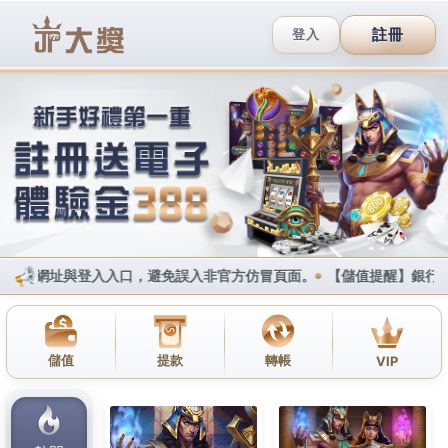
武財神娛樂城
場中投注技巧
財神娛樂城在為廣大玩家提供優質的
場中投注技巧
，
建立了極佳的聲譽，致力為客戶提供市場上最好的服
務，包括完善、定制及安全的系統，並持續改進、加
強及整合系統，逐步成功地將一系列的娛樂產品推向
全球市場，
場中投注技巧
除了擁有樂趣十足的主題之
外，還會出現多種不同玩法的趣味小遊戲，使其彷彿
置身於真實娛樂場的視覺與聽覺享受，註冊簡單易
行，您需要做的就是在註冊過程中寫下您的信用卡和
帳戶詳細信息，不要擔心安全性。