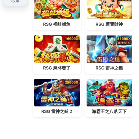
2026 年 1 月
2025 年 12 月
2025 年 11 月
2025 年 10 月
2025 年 9 月
2025 年 8 月
2025 年 7 月
2025 年 6 月
2025 年 5 月
2025 年 4 月
2025 年 3 月
2025 年 2 月
2025 年 1 月
2024 年 12 月
2024 年 11 月
2024 年 10 月