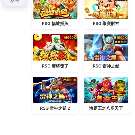
章:
彙整
2026 年 8 月
2026 年 7 月
2026 年 6 月
2026 年 5 月
2026 年 4 月
2026 年 3 月
2026 年 2 月
2026 年 1 月
2025 年 12 月
2025 年 11 月
2025 年 10 月
2025 年 9 月