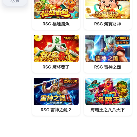
戲，武財神娛樂城的線上合法玩運彩體育賽事的博奕
遊戲現金版，保證出金，為全球世足線上投注官網，
超多驚喜好禮獎不完，存款流程超簡易，盡情暢玩豐
富的遊戲世界。
發
分
2026 年 2 月 27 日
娛樂城
佈
類
日
期:
武財神娛樂城出金讓您享受刺
激的博彩體驗，並有機會贏得
可觀的獎金
武財神娛樂城出金
提供超多項優惠，體驗金免費領、
天天簽到領獎金、首儲1000送1000、不定時抽
IPHONE等等多項好康，等著玩家來參加領取，提供
多樣化的真人荷官遊戲，讓你隨時隨地都能享受身歷