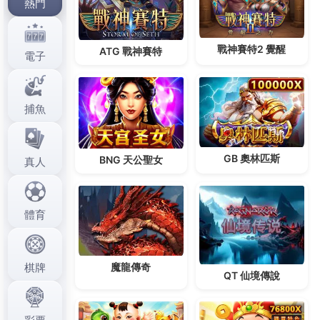
和蘋果兩大系統提供了完善的安裝指南，確保所有玩
家都能輕鬆完成App的下載和安裝。武財神娛樂城出
金提供真人百家樂、電子遊戲、體育博彩等多元遊戲
選擇，安全可靠、快速出款，24/7專業客服支援，立
即註冊享受極致娛樂體驗！
發
分
2026 年 2 月 27 日
武財神娛樂城出金
佈
類
日
期:
武財神娛樂城讓用戶在享受遊
戲樂趣的同時，快速獲得獎金
武財神娛樂城
特別針對體育、真人、電子，讓玩家可
以擁有更多元的遊戲選擇！體驗台灣最為受玩家歡迎
的線上娛樂城，享受多種的娛樂優惠，超低的提款條
件，這樣的多樣選擇讓每位玩家都能找到喜歡的遊