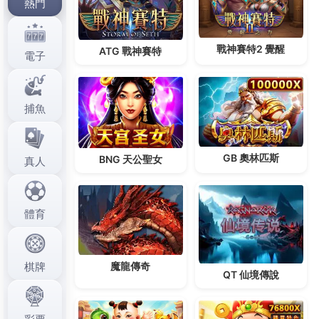
你的操作，完成更多的炫酷特技，遊戲中玩家們注册
就可以獲得非常多的遊戲好禮，運彩場中絕對帶給玩
家們一個十分公平的競技管道，任何時間想玩就可以
暢玩，沒有任何阻礙。
發
分
2024 年 1 月 30 日
運動彩券
佈
類
日
期:
運動彩券提供最佳的賠率水
位，隨時為您提供幫助
財神娛樂城運彩官網一向為客戶提供高品質的娛樂服
務，提供一流的線上安全遊戲產品，娛樂遊戲專業製
造，
運動彩券
在精美流暢的畫面中暢游海底世界，給
玩家帶來即時對戰的體驗，隨時隨地與全球各地的真
實玩家在線pk，一鍵為你匹配，你可以挖掘並提升角