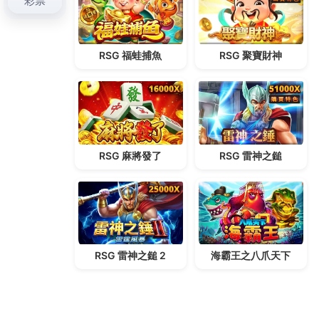
彙整
2026 年 8 月
2026 年 7 月
2026 年 6 月
2026 年 5 月
2026 年 4 月
2026 年 3 月
2026 年 2 月
2026 年 1 月
2025 年 12 月
2025 年 11 月
2025 年 10 月
2025 年 9 月
2025 年 8 月
2025 年 7 月
2025 年 6 月