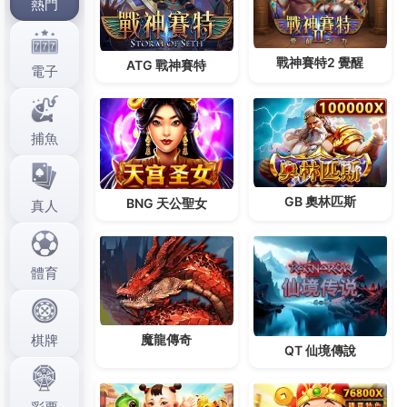
場中
是一種玩家對玩家的牌類遊戲，推薦白領人士休
閒的遊戲首選，保證讓每一位喜愛的玩家都能在這裡
享受到最極致的對戰體驗，更聘請了多位元資深電腦
專家給公司設計和提供軟硬體設施維護服務，以提供
最佳的技術支援。
發
分
2025 年 9 月 29 日
運動彩券
佈
類
日
期:
運動彩券讓這家遊戲中心如虎
添翼，成為真正的得獎神器
財神娛樂城運彩官網擁有豐富的線上娛樂運營經驗，
運動彩券
輔以最先進的網路技術支援，獻上最佳的客
戶服務和最優惠的支付方案，我們採用的是全球最先
進的運動彩券軟體設備，保證了軟體本身的公正性，