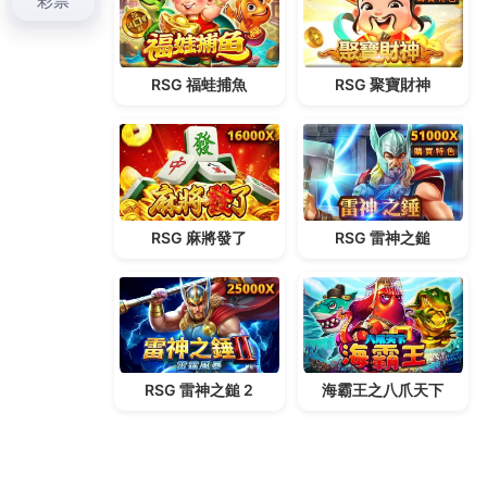
同時，本公司更用上最先進的加密措施來保證遊戲的
安全，並作24小時的後台檢測和監控。
發
分
2025 年 9 月 29 日
運動彩券
佈
類
日
期:
場中投注能讓您體驗猶如置身
拉斯維加斯的魅力
財神娛樂城運彩官網打造成一場精彩的旅遊，每個遊
戲項目如同一個嶄新的目的地，讓玩家在娛樂中體驗
多元旅行的快樂，
場中投注
是現時手機上最受歡迎的
一款遊戲，規則簡單、玩法豐富，是玩家們最喜歡的
博彩選擇之一，經典的玩法享受精彩遊戲生活，場中
投注專業提供讓這些玩家有效的進行遊戲，更讓這家
遊戲中心如虎添翼，成為真正的得獎神器！