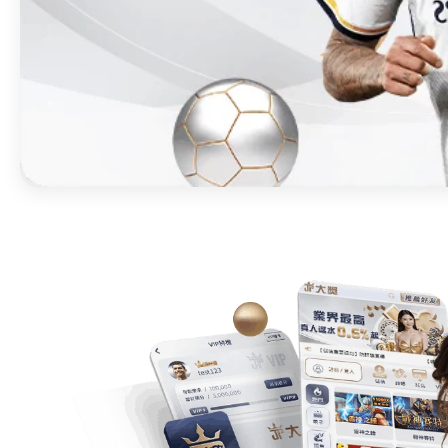
運動彩券單場玩法有很多分類
下
一
篇
文
章:
彙整
2026 年 8 月
2026 年 7 月
2026 年 6 月
2026 年 5 月
2026 年 4 月
2026 年 3 月
2026 年 2 月
2026 年 1 月
2025 年 12 月
2025 年 11 月