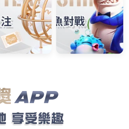
近期文章
專屬VIP尊榮通道！武財神娛樂城出金為高端玩
家提供極速禮遇
實力平台絕不囉嗦！武財神娛樂城出金打造無懈
可擊的信任感
別讓辛苦錢打水漂！武財神娛樂城詐騙手法大公
開
告別卡領煩惱！武財神娛樂城出金速度打破業界
想像
杜絕資金被扣押，武財神娛樂城誠信至上承諾提
款絕不刁難、絕無隱藏條件
近期留言
尚無留言可供顯示。