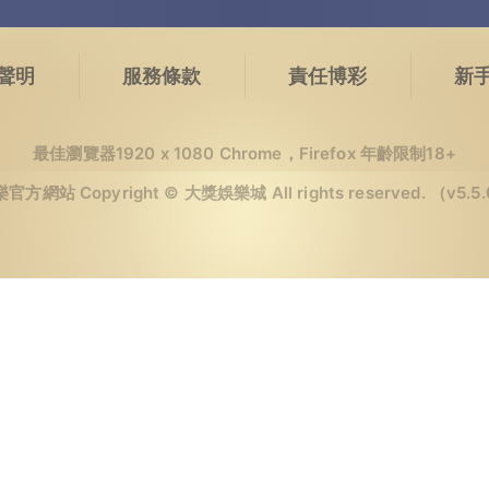
彩券
首頁，今年最夯的線上遊戲，運彩投注技巧與投注規則，簡單界面、親切客
有網就能到處下，睡前還能躺著下。