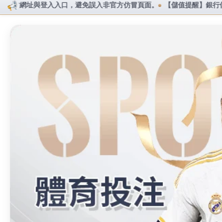
財神
娛樂城
運彩官
型的電子遊戲，包
作
admin
財神娛樂城運彩官
者
發
2024 年 12 月 13 日
斯！運營團隊使用
佈
分
娛樂城
入、遊戲體驗免等
日
類
期:
文
上一篇文章
章
運彩單場為玩家提供顛覆性的
上
一
導
篇
覽
文
下一篇文章
章: