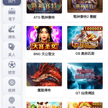
旺，輕輕鬆鬆變成賭神。
作
發
分
admin
2024 年 12 月 7 日
運動彩券
者
佈
類
日
期:
文
上一篇文章
章
運動彩券讓廣大彩民朋友享受到購彩
上
一
的樂趣
導
篇
覽
文
章:
下一篇文章
財神娛樂城運彩官網讓您精確快速投
下
一
注，一次滿足您所有享受
篇
文