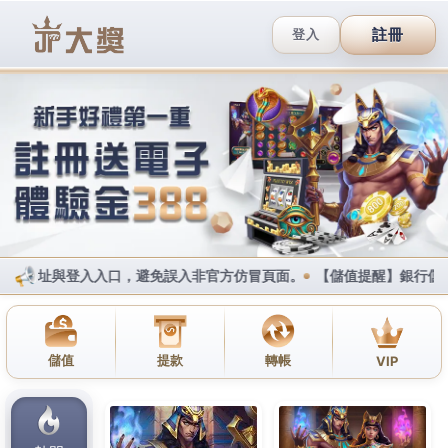
武財神娛樂城
運彩單場為玩家提供顛覆性的
體驗，帶著全新的遊戲玩法
財神娛樂城運彩官網是一個引領娛樂產業潮流的頂尖
遊戲平台，我們致力於為玩家提供一個無與倫比的娛
樂體驗
，運彩單場
採用了高逼格的賭場設計，讓玩家
在遊戲時可以有一種身臨其境的感覺，各類豐富的活
動、强大的遊戲系統，運彩單場具有玩法簡單、中獎
率高、開獎快、即買即兌、賠率設獎，固定獎金等特
點，自己在家也可以玩到嗨，讓你玩遊戲時手氣旺