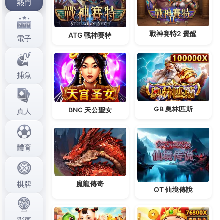
作
發
分
admin
2024 年 1 月 30 日
運動彩券
者
佈
類
日
期:
文
上一篇文章
章
運動彩券提供最佳的賠率水位，隨時
上
一
為您提供幫助
導
篇
覽
文
章:
下一篇文章
財神娛樂城運彩官網讓你身臨其境感
下
一
受它的魅力
篇
文
章: