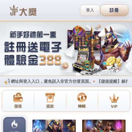
武財神娛樂城
運彩場中畫面精美，助你輕鬆
贏取大獎
財神娛樂城運彩官網擁有世界最頂尖的團隊與技術，
打造一個超乎玩家期待的娛樂平台，
運彩場中
是一款
真實競技體驗的體育類遊戲，在這個精彩遊戲中展示
你的操作，完成更多的炫酷特技，遊戲中玩家們注册
就可以獲得非常多的遊戲好禮，運彩場中絕對帶給玩
家們一個十分公平的競技管道，任何時間想玩就可以
暢玩，沒有任何阻礙。