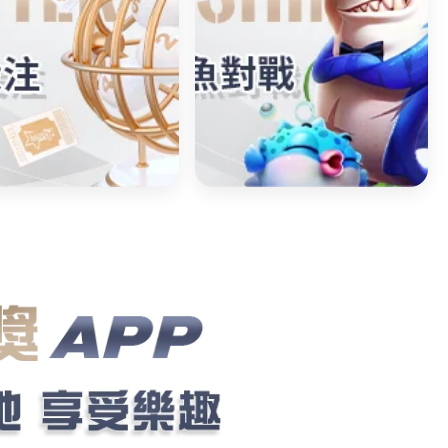
近期文章
專屬VIP尊榮通道！武財神娛樂城出金為高端玩
家提供極速禮遇
實力平台絕不囉嗦！武財神娛樂城出金打造無懈
可擊的信任感
別讓辛苦錢打水漂！武財神娛樂城詐騙手法大公
開
告別卡領煩惱！武財神娛樂城出金速度打破業界
想像
杜絕資金被扣押，武財神娛樂城誠信至上承諾提
款絕不刁難、絕無隱藏條件
近期留言
尚無留言可供顯示。