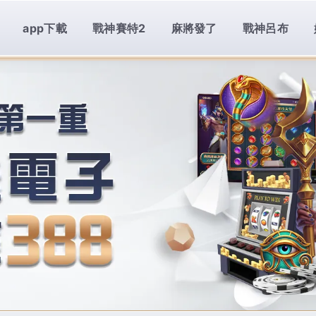
提供各大運動彩券單場、運彩場中投注表等。財神運動彩券線上投注獨家創新
賠率水位，隨時為您提供