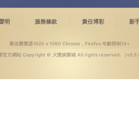
彩券
首頁，今年最夯的線上遊戲，運彩投注技巧與投注規則，簡單界面、親切客
有網就能到處下，睡前還能躺著下。