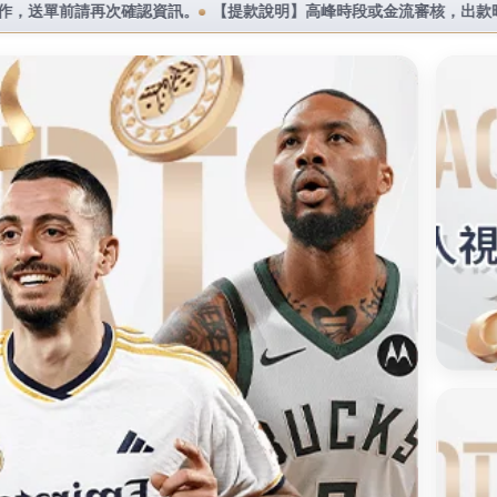
網一向為客戶提供高品質的娛樂服務，提供一流的線上安全遊戲
業製造，
運動彩券
在精美流暢的畫面中暢游海底世界，給玩家帶
，隨時隨地與全球各地的真實玩家在線pk，一鍵為你匹配，你
的戰力和技能，更多精彩玩法等你來體驗！
家讓你愛不釋手