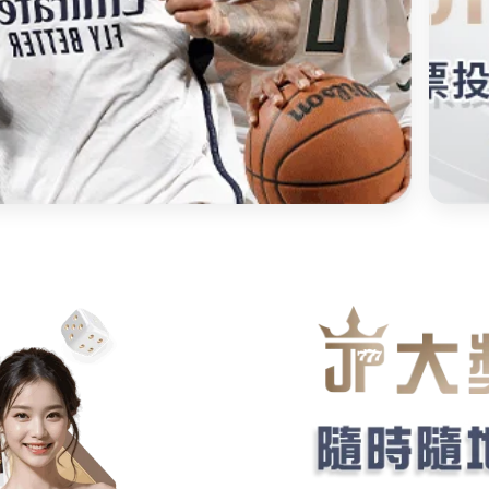
公開透明出金流程給您最實在的安心