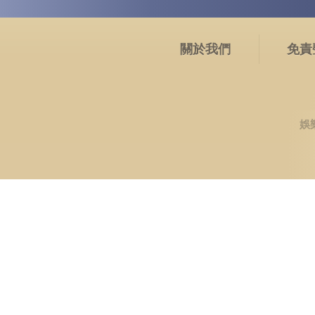
2024 年 4 月
2024 年 3 月
2024 年 2 月
2024 年 1 月
分類
娛樂城
武財神娛樂城出金
武財神娛樂城詐騙
武財神娛樂城評價
運動彩券
武財神娛樂城
百萬玩家齊推薦
運動彩券場中
、強過台灣
運動