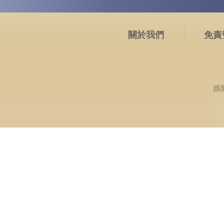
2024 年 8 月
2024 年 7 月
2024 年 6 月
2024 年 5 月
2024 年 4 月
2024 年 3 月
2024 年 2 月
2024 年 1 月
分類
娛樂城
武財神娛樂城出金
武財神娛樂城詐騙
武財神娛樂城評價
運動彩券