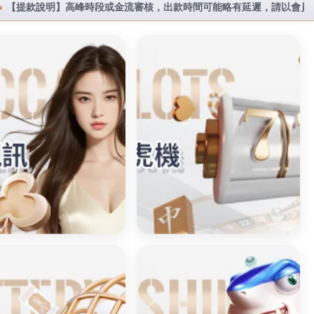
台灣運動彩券首頁
場中投注
場中投注技巧
場中投注規則
娛樂城
武財神娛樂城出金
武財神娛樂城會出金嗎
武財神娛樂城詐騙
武財神娛樂城評價
運動彩
運動彩券單場
運動彩券場中
運動彩券線上投注
運彩單場
運彩場中
運彩場中投注表