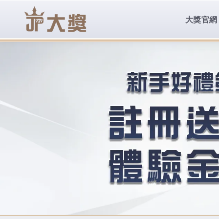
武財神娛樂城
武財神娛樂城運彩站專業博照合法，與台灣運動彩券首頁一樣，
動彩券場中投注，讓你體驗刺激緊張的遊戲快感。
拒絕繁瑣！武財神娛
提供最便捷的充提體