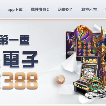
提供各大運動彩券單場、運彩場中投注表等。財神運動彩券線上投注獨家創新
樂城評價人性化金流系統
驗