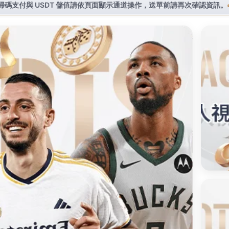
上娛樂城時，常常卡在繁瑣的充值與提領流程，導致興致全無
，
深刻體會玩家對效率的追求，因此特別優化了全套金流系統，打
、最便捷的操作流程，我們支援多元化的儲值管道，不論是超商
是現代化的多元支付，都能在幾秒鐘內迅速到帳，讓你的娛樂熱
金方面，我們更設立了高效的自動化審核機制，免除不必要的人
玩家正當贏得的每一分錢，都能以最快速度匯入指定的安全帳
評價用最高效率的金流服務，讓充值變成享受、提領變成快樂，
無後顧之憂的頂級博弈盛宴。
娛樂城評價多元彩票遊戲一鍵投注驚