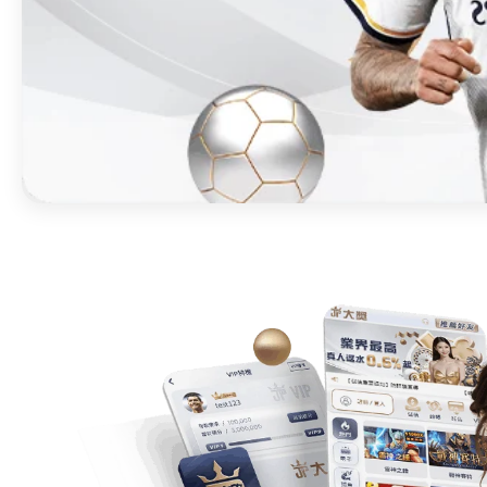
導
喜翻倍
篇
覽
文
章:
下一篇文章
好運正在這裡凝聚，快來武財
下
一
大翻身
篇
文
章:
彙整
2026 年 8 月
2026 年 7 月