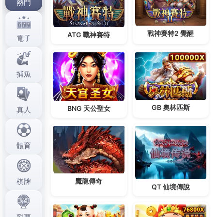
浸在歡樂之中，享受無與倫比的在線娛樂體驗。
作
發
分
admin
2026 年 3 月 6 日
武財神娛樂城評價
者
佈
類
日
期:
文
上一篇文章
章
武財神娛樂城評價讓玩家可安心憑實
上
一
力競技，享受純粹的娛樂體驗
導
篇
覽
文
章:
下一篇文章
武財神娛樂城出金用心為您帶來最好
下
一
的遊戲體驗和福利