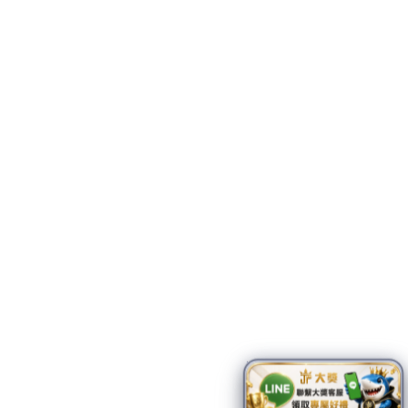
擊的信任感
別讓辛苦錢打水漂！武財神娛樂城詐騙手法大公開
告別卡領煩惱！武財神娛樂城出金速度打破業界想
像
杜絕資金被扣押，武財神娛樂城誠信至上承諾提款
絕不刁難、絕無隱藏條件
近期留言
尚無留言可供顯示。
武財神娛樂城
百萬玩家齊推薦
運動彩券場中
、強過台灣
運動彩