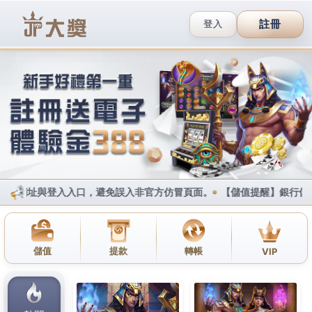
武財神娛樂城
武財神娛樂城評價讓玩家專注
娛樂，無後顧之憂
武財神娛樂城評價
主打超低門檻體驗，實現零投資也
能玩轉娛樂圈，新用戶註冊即贈免費遊戲體驗券，無
需充值就能暢玩多款熱門遊戲；日常任務還能兌換遊
戲幣，註冊即送體驗金，首儲贈金、再儲回饋、返水
獎勵等福利不間斷，讓會員享受更多實惠，全天候客
服在線待命，一對一貼心服務，存取款便捷快速，到
帳無延遲，武財神娛樂城評價用細緻與用心，讓你沉