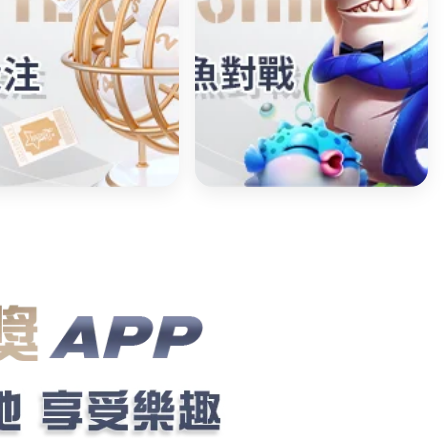
近期文章
專屬VIP尊榮通道！武財神娛樂城出金為高端玩
家提供極速禮遇
實力平台絕不囉嗦！武財神娛樂城出金打造無懈
可擊的信任感
別讓辛苦錢打水漂！武財神娛樂城詐騙手法大公
開
告別卡領煩惱！武財神娛樂城出金速度打破業界
想像
杜絕資金被扣押，武財神娛樂城誠信至上承諾提
款絕不刁難、絕無隱藏條件
近期留言
尚無留言可供顯示。