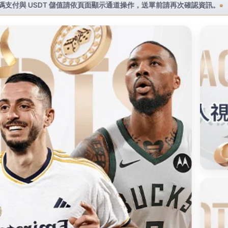
為您提供豐富的遊戲、優惠和優質服務。註冊即享369體驗金，
的娛樂體驗。加入娛樂城，就是你最好的選擇，為安卓和蘋果兩
的安裝指南，確保所有玩家都能輕鬆完成App的下載和安裝。武
供真人百家樂、電子遊戲、體育博彩等多元遊戲選擇，安全可
4/7專業客服支援，立即註冊享受極致娛樂體驗！
戲樂趣的同時，快速獲得獎金