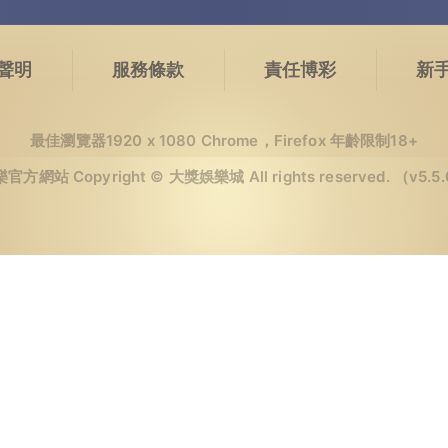
彩券
首頁，今年最夯的線上遊戲，運彩投注技巧與投注規則，簡單界面、親切客
有網就能到處下，睡前還能躺著下。