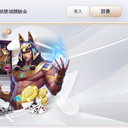
玩法技巧與規則免安裝、免下載、免費玩，透過財神娛樂來體驗運
搜尋
搜
尋