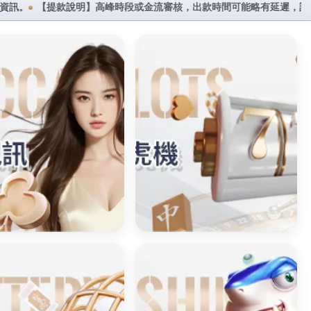
台灣運動彩券首頁
場中投注
場中投注技巧
場中投注規則
娛樂城
武財神娛樂城出金
武財神娛樂城會出金嗎
武財神娛樂城詐騙
武財神娛樂城評價
運動彩
運動彩券單場
運動彩券場中
運動彩券線上投注
運彩單場
運彩場中
運彩場中投注表