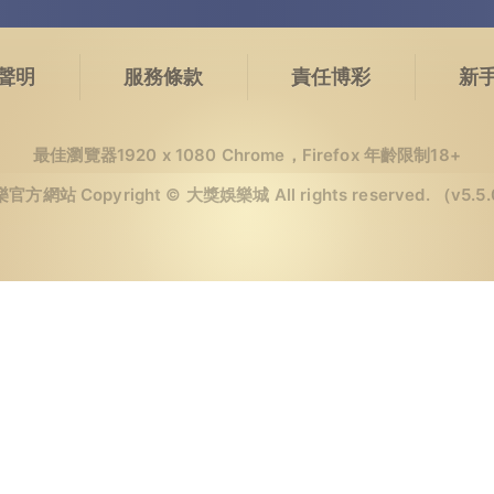
彩券
首頁，今年最夯的線上遊戲，運彩投注技巧與投注規則，簡單界面、親切客
有網就能到處下，睡前還能躺著下。