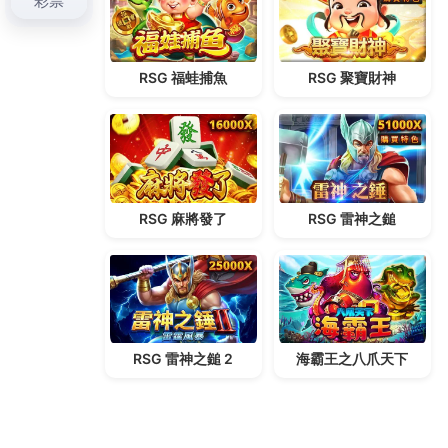
篇
文
章:
彙整
2026 年 7 月
2026 年 6 月
2026 年 5 月
2026 年 4 月
2026 年 3 月
2026 年 2 月
2026 年 1 月
2025 年 12 月
2025 年 11 月
2025 年 10 月