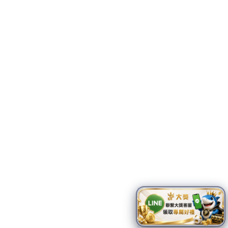
絕不刁難、絕無隱藏條件
告別出金審核噩夢！武財神娛樂城全自動金流系統
快速到帳
拒絕文字遊戲！武財神娛樂城出金規則簡單透明給
您最痛快的提款過程
近期留言
尚無留言可供顯示。
武財神娛樂城
百萬玩家齊推薦
運動彩券場中
、強過台灣
運動彩
券
首頁，今年最夯的線上遊戲，運彩投注技巧與投注規則，簡單界
面、親切客服，眾人見證誠信第一，
運彩單場
，天天反水、週末加