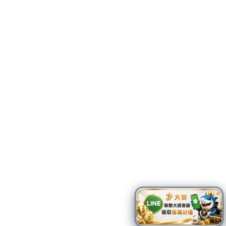
杜絕資金被扣押，武財神娛樂城誠信至上承諾提款
絕不刁難、絕無隱藏條件
告別出金審核噩夢！武財神娛樂城全自動金流系統
快速到帳
拒絕文字遊戲！武財神娛樂城出金規則簡單透明給
您最痛快的提款過程
近期留言
尚無留言可供顯示。
武財神娛樂城
百萬玩家齊推薦
運動彩券場中
、強過台灣
運動彩
券
首頁，今年最夯的線上遊戲，運彩投注技巧與投注規則，簡單界