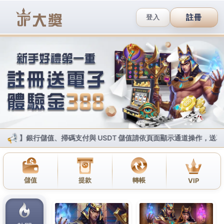
武財神娛樂城
運動彩券採用了真人對局模
式，讓你可以擁有超佳的遊戲
暢玩體驗
財神娛樂城運彩官網提供多樣化的遊戲類型，滿足不
同玩家的喜好，
運動彩券
遊戲的主題非常有特色，畫
面版强，可以讓你感受到更多好玩的彩種，全新的設
計理念給你不同的遊戲體驗，3D的引擎完美的環繞顯
得格外的突兀，千萬真人玩家線上同台與你對戰，運
動彩券讓趣味的娛樂節目活動遊戲成為學習工作後的