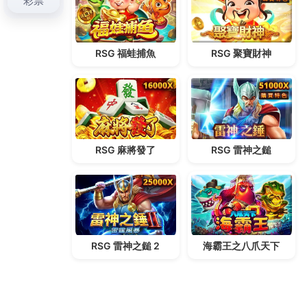
一
篇
文
章:
彙整
2026 年 7 月
2026 年 6 月
2026 年 5 月
2026 年 4 月
2026 年 3 月
2026 年 2 月
2026 年 1 月
2025 年 12 月
2025 年 11 月
2025 年 10 月