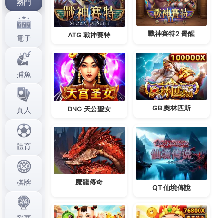
作
發
分
admin
2025 年 11 月 22 日
運動彩券
者
佈
類
日
期:
文
上一篇文章
章
運動彩券單場讓玩家可以以更低的成
上
一
本享受遊戲樂趣
導
篇
覽
文
章:
下一篇文章
運動彩券單場歡樂對決，讓你體驗到
下
一
遊戲的魅力
篇