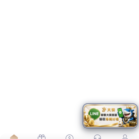
告別卡領煩惱！武財神娛樂城出金速度打破業界想
像
杜絕資金被扣押，武財神娛樂城誠信至上承諾提款
絕不刁難、絕無隱藏條件
近期留言
尚無留言可供顯示。
武財神娛樂城
百萬玩家齊推薦
運動彩券場中
、強過台灣
運動彩
券
首頁，今年最夯的線上遊戲，運彩投注技巧與投注規則，簡單界
面、親切客服，眾人見證誠信第一，
運彩單場
，天天反水、週末加
碼回饋，台灣
運彩場中
及單場投注，賠率變化即時下，氣候變化我