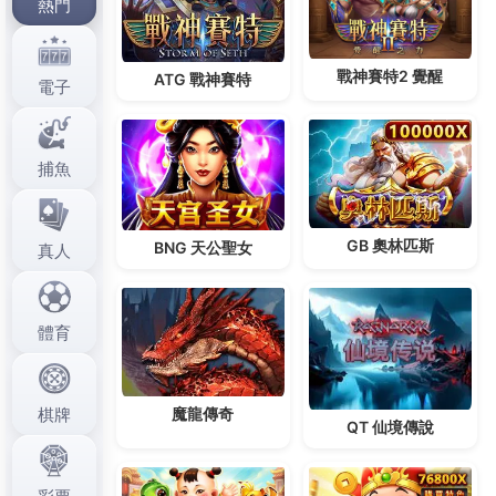
作
發
分
admin
2025 年 10 月 11 日
運動彩券
者
佈
類
日
期:
文
上一篇文章
章
運動彩券場中讓所有下注博奕的玩家
上
一
們可以安心有保障的投注
導
篇
覽
文
章:
下一篇文章
運動彩券場中讓玩家可以在手機上體
下
一
驗電玩城般的快感
篇