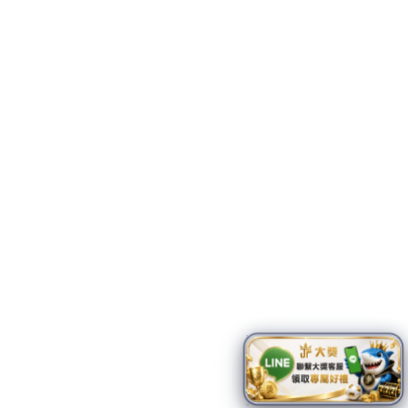
別讓辛苦錢打水漂！武財神娛樂城詐騙手法大公開
告別卡領煩惱！武財神娛樂城出金速度打破業界想
像
杜絕資金被扣押，武財神娛樂城誠信至上承諾提款
絕不刁難、絕無隱藏條件
近期留言
尚無留言可供顯示。
武財神娛樂城
百萬玩家齊推薦
運動彩券場中
、強過台灣
運動彩
券
首頁，今年最夯的線上遊戲，運彩投注技巧與投注規則，簡單界
面、親切客服，眾人見證誠信第一，
運彩單場
，天天反水、週末加