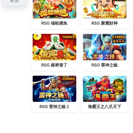
文
章:
彙整
2026 年 8 月
2026 年 7 月
2026 年 6 月
2026 年 5 月
2026 年 4 月
2026 年 3 月
2026 年 2 月
2026 年 1 月
2025 年 12 月
2025 年 11 月
2025 年 10 月