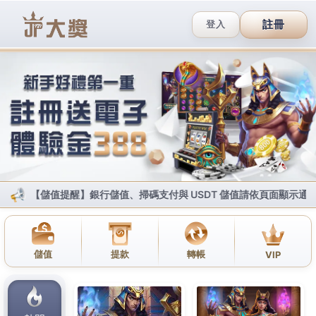
武財神娛樂城
運動彩券單場為會員提供最佳
的優惠服務,讓您享受高賠率
財神娛樂城運彩官網為一間提供體育博彩和線上娛樂
城游戲的線上博弈公司，
運動彩券單場
擁有多元化的
遊戲體驗，規則玩法眾多，24小時線上對戰，秒速開
局，簡單操作爽快手感，震撼技能，全面提升了畫
質，特效也更加爆炸，逼真的3D人物模型，運動彩券
單場讓你感受如同真人般的對局體驗，合縱連橫，人
心角力，縱橫千萬戰略家的真實賭場感受。