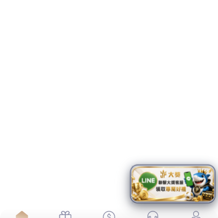
告別卡領煩惱！武財神娛樂城出金速度打破業界想
像
杜絕資金被扣押，武財神娛樂城誠信至上承諾提款
絕不刁難、絕無隱藏條件
近期留言
尚無留言可供顯示。
武財神娛樂城
百萬玩家齊推薦
運動彩券場中
、強過台灣
運動彩
券
首頁，今年最夯的線上遊戲，運彩投注技巧與投注規則，簡單界
面、親切客服，眾人見證誠信第一，
運彩單場
，天天反水、週末加
碼回饋，台灣
運彩場中
及單場投注，賠率變化即時下，氣候變化我