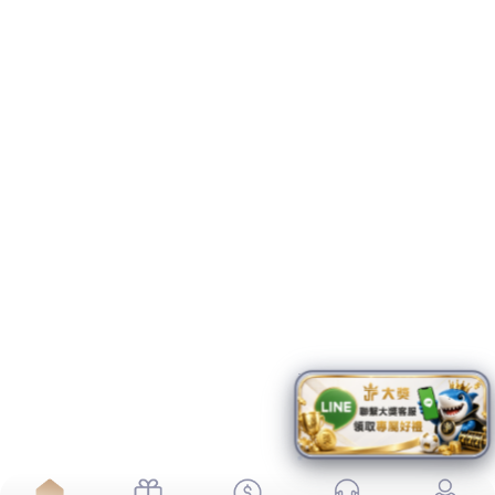
告別卡領煩惱！武財神娛樂城出金速度打破業界想
像
杜絕資金被扣押，武財神娛樂城誠信至上承諾提款
絕不刁難、絕無隱藏條件
近期留言
尚無留言可供顯示。
武財神娛樂城
百萬玩家齊推薦
運動彩券場中
、強過台灣
運動彩
券
首頁，今年最夯的線上遊戲，運彩投注技巧與投注規則，簡單界
面、親切客服，眾人見證誠信第一，
運彩單場
，天天反水、週末加
碼回饋，台灣
運彩場中
及單場投注，賠率變化即時下，氣候變化我