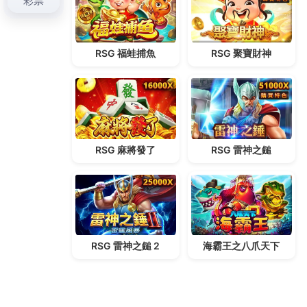
章:
彙整
2026 年 8 月
2026 年 7 月
2026 年 6 月
2026 年 5 月
2026 年 4 月
2026 年 3 月
2026 年 2 月
2026 年 1 月
2025 年 12 月
2025 年 11 月
2025 年 10 月
2025 年 9 月