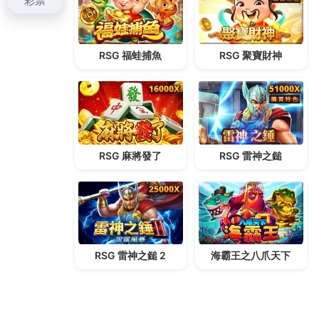
文
章:
彙整
2026 年 8 月
2026 年 7 月
2026 年 6 月
2026 年 5 月
2026 年 4 月
2026 年 3 月
2026 年 2 月
2026 年 1 月
2025 年 12 月
2025 年 11 月
2025 年 10 月