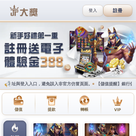
武財神娛樂城
運彩單場玩法獨特有趣，特效
豐富精緻
財神娛樂城運彩官網是世界領先的網絡博彩集團之
一，體育投注向全球客戶提供全部體育範圍內豐富投
注，
運彩單場
遊戲擁有十分精緻的場景，豐富多彩的
劇情內容，風格各異的副本挑戰，帶給你全新的遊戲
體驗，結合略冒險的玩法，讓遊戲整體可玩性更進一
步，同時精緻清晰的原畫，運彩單場流暢無卡頓的操
作，唯美華麗的美少女建模，每一點都讓人愛不釋