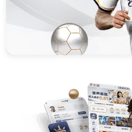
運動彩券單場玩法新穎，是您
下
一
篇
文
章:
彙整
2026 年 8 月
2026 年 7 月
2026 年 6 月
2026 年 5 月
2026 年 4 月
2026 年 3 月
2026 年 2 月
2026 年 1 月
2025 年 12 月
2025 年 11 月