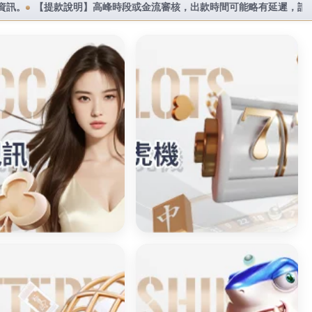
介
台灣運動彩券首頁
場中投注
場中投注技巧
場中投注規則
娛樂城
武財神娛樂城出金
武財神娛樂城會出金嗎
武財神娛樂城詐騙
武財神娛樂城評價
運動彩
運動彩券單場
運動彩券場中
運動彩券線上投注
運彩單場
運彩場中
運彩場中投注表