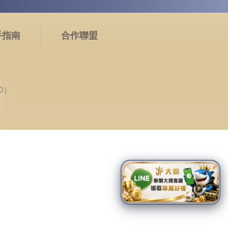
服，眾人見證誠信第一，
運彩單場
，天天反水、週末加碼回饋，