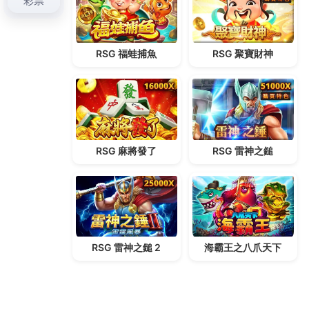
彙整
2026 年 8 月
2026 年 7 月
2026 年 6 月
2026 年 5 月
2026 年 4 月
2026 年 3 月
2026 年 2 月
2026 年 1 月
2025 年 12 月
2025 年 11 月
2025 年 10 月
2025 年 9 月
2025 年 8 月