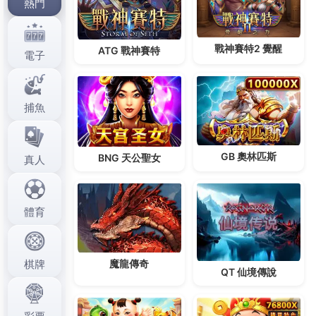
有遊戲類型！5分鐘致富最佳首選！經典玩法、超高賠
率、快來投注！玩法原汁原味呈現，比倍對決、爆機
回味無窮開不完！
作
發
分
admin
2025 年 2 月 6 日
娛樂城
者
佈
類
日
期:
文
上一篇文章
章
場中投注以可靠的客戶支援確保玩家
上
一
享受最佳遊戲體驗
導
篇
覽
文
章:
下一篇文章
運動彩券場中是安全、可靠、玩家信
下
一
賴的遊戲天堂