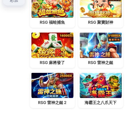
篇
文
章:
彙整
2026 年 8 月
2026 年 7 月
2026 年 6 月
2026 年 5 月
2026 年 4 月
2026 年 3 月
2026 年 2 月
2026 年 1 月
2025 年 12 月
2025 年 11 月