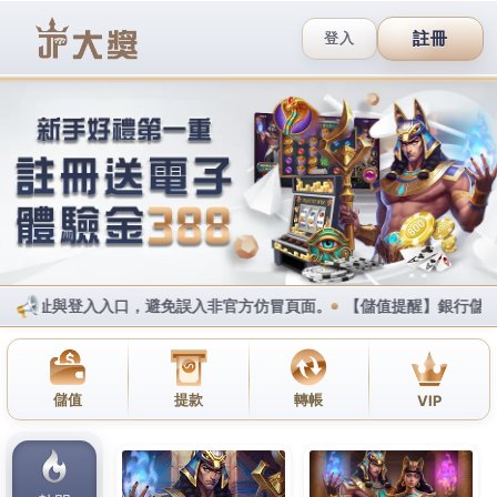
武財神娛樂城
運動彩券場中享受精彩遊戲生
活，提供創意趣味的遊戲體驗
財神娛樂城運彩官網以創新的遊戲設計和穩定的平台
運行，深受玩家喜愛，該平台不僅提供多樣的遊戲選
擇，還定期推出各種優惠活動，
運動彩券場中
無論是
遊戲的畫面上還是機率上都能够給你意想不到的興
趣，絕對的真人玩家與你線上對決，創意有趣的互動
道具，數萬人同台對決，極速開場，不用等候，享受
精彩刺激的博弈感，運動彩券場中遊戲中新增了非常