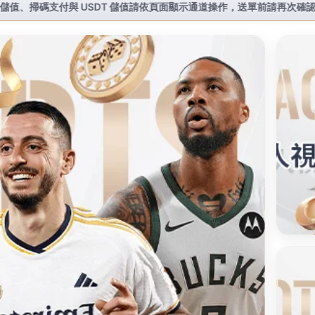
網的出入金系統快捷、安全，讓您能夠專心享受遊戲，我們致力
的遊戲選擇和高品質的服務，滿足玩家的不同需求，娛樂城的遊
合當下潮流最熱門的DG百家樂、卡利百家樂、雷神試玩和戰神
手還是老手，都能輕鬆上手。您可以輕鬆訪問優惠活動、存款和
戶支援服務。我們也注重安全性，確保您的個人資訊和資金始終
，易學易玩