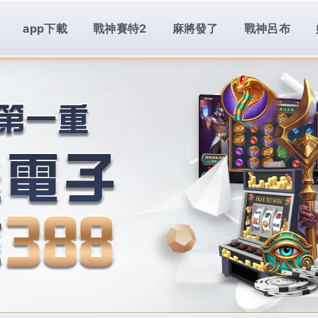
提供各大運動彩券單場、運彩場中投注表等。財神運動彩券線上投注獨家創新
操作簡便，讓玩家能夠沉
中