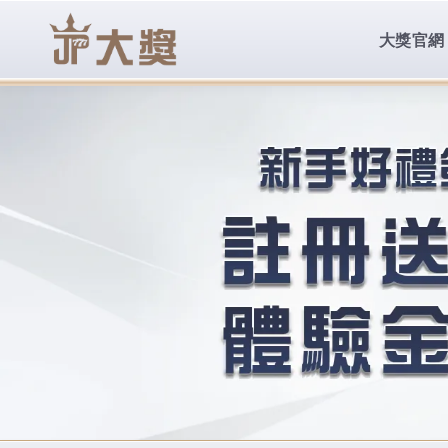
武財神娛樂城
武財神娛樂城運彩站專業博照合法，與台灣運動彩券首頁一樣，
動彩券場中投注，讓你體驗刺激緊張的遊戲快感。
財神娛樂城運彩官網
浸在愉快的遊戲世界