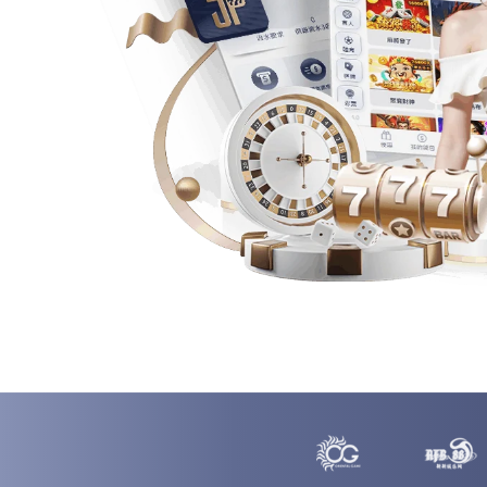
2025 年 11 月
2025 年 10 月
2025 年 9 月
2025 年 8 月
2025 年 7 月
2025 年 6 月
2025 年 5 月
2025 年 4 月
2025 年 3 月
2025 年 2 月
2025 年 1 月
2024 年 12 月
2024 年 11 月
2024 年 10 月
2024 年 9 月
2024 年 8 月
2024 年 7 月
2024 年 6 月
2024 年 5 月
2024 年 4 月
2024 年 3 月
2024 年 2 月