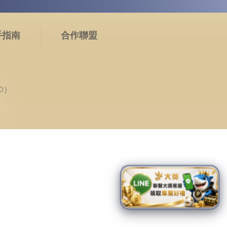
服，眾人見證誠信第一，
運彩單場
，天天反水、週末加碼回饋，