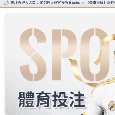
財神
娛樂城
運彩官
站內會員開放，新
作
admin
遊戲，經營多年口
者
發
2024 年 6 月 28 日
打造屬於自己的線
佈
分
娛樂城
阻。
日
類
期:
文
上一篇文章
章
運動彩券場中可以找到令人振
上
一
導
篇
覽
文
下一篇文章
章: