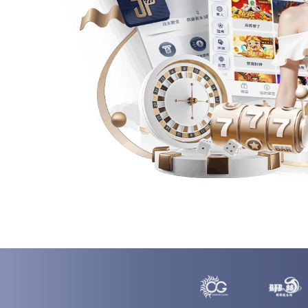
2025 年 10 月
2025 年 9 月
2025 年 8 月
2025 年 7 月
2025 年 6 月
2025 年 5 月
2025 年 4 月
2025 年 3 月
2025 年 2 月
2025 年 1 月
2024 年 12 月
2024 年 11 月
2024 年 10 月
2024 年 9 月
2024 年 8 月
2024 年 7 月
2024 年 6 月
2024 年 5 月
2024 年 4 月
2024 年 3 月
2024 年 2 月