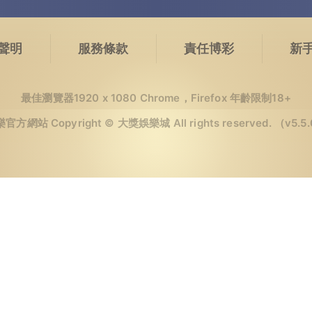
彩券
首頁，今年最夯的線上遊戲，運彩投注技巧與投注規則，簡單界面、親切客
有網就能到處下，睡前還能躺著下。