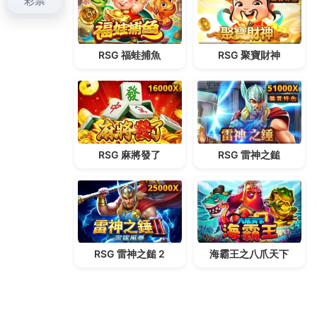
文
章:
彙整
2026 年 8 月
2026 年 7 月
2026 年 6 月
2026 年 5 月
2026 年 4 月
2026 年 3 月
2026 年 2 月
2026 年 1 月
2025 年 12 月
2025 年 11 月
2025 年 10 月